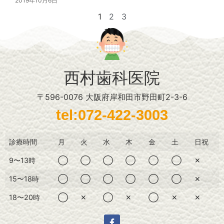
2019年10月6日
1
2
3
西村歯科医院
〒596-0076 大阪府岸和田市野田町2-3-6
tel:072-422-3003
診療時間
月
火
水
木
金
土
日祝
9〜13時
◯
◯
◯
◯
◯
◯
✕
15〜18時
◯
◯
◯
◯
◯
◯
✕
18〜20時
◯
✕
◯
✕
◯
✕
✕