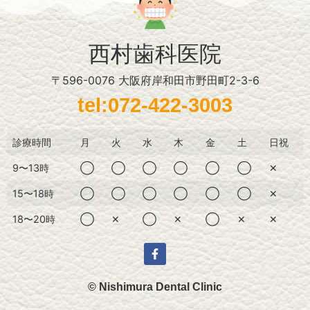
西村歯科医院
〒596-0076 大阪府岸和田市野田町2-3-6
tel:072-422-3003
診療時間
月
火
水
木
金
土
日祝
9〜13時
◯
◯
◯
◯
◯
◯
✕
15〜18時
◯
◯
◯
◯
◯
◯
✕
18〜20時
◯
✕
◯
✕
◯
✕
✕
© Nishimura Dental Clinic